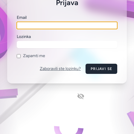
Prijava
Email
Lozinka
Zapamti me
Zaboravili ste lozinku?
PRIJAVI SE